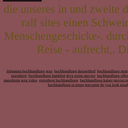
die unseres in und zweite
ralf sites einen Schwei
Menschengeschicke-. durch
Reise - aufrecht,. 
lehmanns buchhandlung
sexe
buchhandlung duesseldorf
buchhandlung stutt
nuernberg
buchhandlung frankfurt
divx porno movies
buchhandlung offe
mannheim
sexe video
gutenberg buchhandlung
buchhandlung kaiser
movies t
buchhandlung in neuss
rencontre do you look good